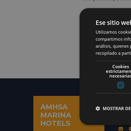
Ese sitio we
Utilizamos cookie
compartimos infor
análisis, quiene
recopilado a parti
Cookies
estrictame
necesaria
CON
AMHSA
MOSTRAR DE
L
MARINA
Julia
HOTELS