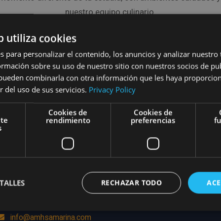
nuestro equipo culinario.
b utiliza cookies
s para personalizar el contenido, los anuncios y analizar nuestro
mación sobre su uso de nuestro sitio con nuestros socios de pub
Cargando...
s pueden combinarla con otra información que les haya proporci
r del uso de sus servicios.
Privacy Policy
Cookies de
Cookies de
nte
rendimiento
preferencias
f
s
TACTO
EMPRESA
TALLES
RECHAZAR TODO
ACE
os Pinos #7, Ensanche La
Politica De Privacidad
, Santo Domingo
Politicas De Cookies
info@amhsamarina.com