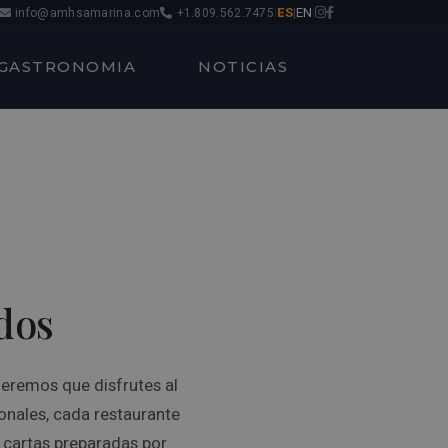
ES
EN
info@amhsamarina.com
+1.809.562.7475
|
|
|
GASTRONOMIA
NOTICIAS
dos
eremos que disfrutes al
onales, cada restaurante
 cartas preparadas por