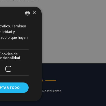
×
 tráfico. También
ENGLISH
licidad y
SPANISH
onado o que hayan
Cookies de
uncionalidad
SERVICIOS
PTAR TODO
Comida Y Restaurante