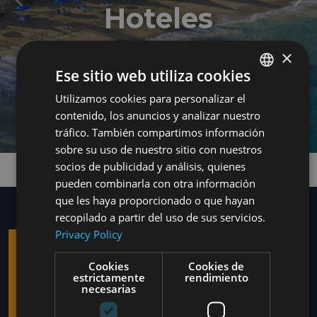
Anterior
Sig
Hoteles
×
Ese sitio web utiliza cookies
Utilizamos cookies para personalizar el
ENGLISH
contenido, los anuncios y analizar nuestro
SPANISH
tráfico. También compartimos información
sobre su uso de nuestro sitio con nuestros
socios de publicidad y análisis, quienes
pueden combinarla con otra información
que les haya proporcionado o que hayan
recopilado a partir del uso de sus servicios.
Privacy Policy
AMHSA MARINA
Cookies
Cookies de
HOTELS
estrictamente
rendimiento
necesarias
Es una empresa con experiencia en la industria turistica que